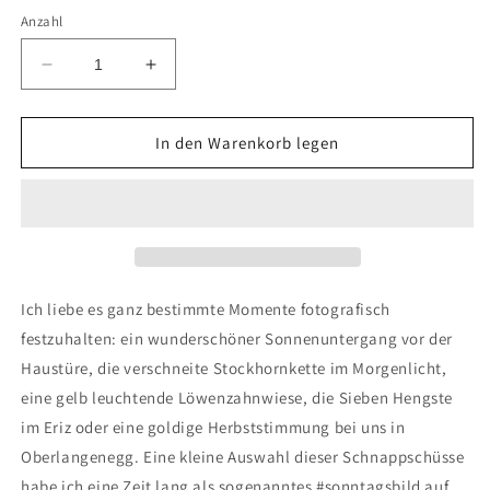
Anzahl
Verringere
Erhöhe
die
die
Menge
Menge
für
für
In den Warenkorb legen
Postkartenbox
Postkartenbox
„SONNTAGSBILDER“
„SONNTAGSBILDER“
Melanie
Melanie
Oesch
Oesch
Ich liebe es ganz bestimmte Momente fotografisch
festzuhalten: ein wunderschöner Sonnenuntergang vor der
Haustüre, die verschneite Stockhornkette im Morgenlicht,
eine gelb leuchtende Löwenzahnwiese, die Sieben Hengste
im Eriz oder eine goldige Herbststimmung bei uns in
Oberlangenegg. Eine kleine Auswahl dieser Schnappschüsse
habe ich eine Zeit lang als sogenanntes #sonntagsbild auf